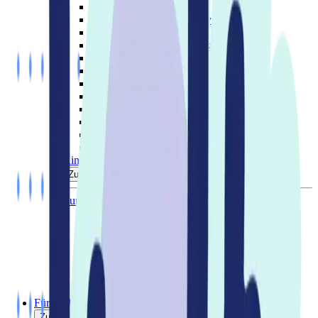
Knieverletzung
Lymphologie: Lipödem/Lymphödem
Mangelernährung
Neurologische Erkrankungen
Plötzlich pflegebedürftig
Rückenschmerzen
Schlafapnoe und Ateminsuffizienz
Schulterverletzung
Schwangerschafts-Hilfsmittel
Stoma
Tracheostoma
Venenleiden und Krampfadern
Kinderversorgung
Zurück
Zur Übersicht
Baden und Pflegen
Lagern und Schlafen
Mobilität
Mutter und Kind
Prothesen
Sitzen und Stabilisieren
Wunde, Beatmung & Ernährung
Für Profis und Fachkreise
Zurück